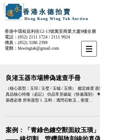
香 港 永 德 拍 賣
Hong Kong Wing Tak Auction
香港中環租庇利街12-13號萬安商業大廈8樓全層
電話：(852)
2111 1724
/
2111 9924
傳真：(852)
3186 2399
電郵：
hkwingtak@gmail.com
良渚玉器市場辨偽速查手冊
（核心器型：玉琮 / 玉璧 / 玉钺 / 玉璜）​ ​ 鑑定維度​ 器型​
真品核心特徵（必記）​ 仿品常見破綻（快速識別）​ 🌟
基礎必查​ 所有器型​ 1. 玉料：透閃石軟玉，密度
≈2.95g/cm³，上手有墜感；2. 光澤：温润蠟光，無賊
光；3. 沁色：沿绺裂滲透，邊界模糊​ 1. 密度＜
2.9g/cm³，手感輕飄；2. 表面刺眼賊光或發烏發僵；3.
沁色浮面、邊界清晰，酒精可掉色​ 🔍 器型比例​ 玉琮​ 外
案例：「青綠色鏤空獸面紋玉璜」
方內圓，邊壁平直；高：射径≈1:1.28；分節為奇數
（3/5/7 節）​ 邊壁彎曲，比例失衡；分節為偶數；射部
—— 線切割、管鑽與陰刻線的真偽