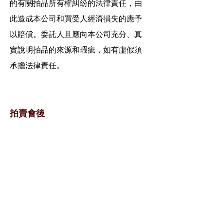
的有關拍品所有權糾紛的法律責任，由
此造成本公司和買受人經濟損失的應予
以賠償。委託人且應向本公司充分、真
實說明拍品的來源和瑕疵，如有虛假須
承擔法律責任。
拍賣會後
成功售出：寄出拍品成交價及其他費用
扣除結單通知。賣家所付佣金將會在拍
賣成交價中扣除。所以，應收金額將會
少於拍賣成交金額。詳情可向我們的工
作人員查詢。