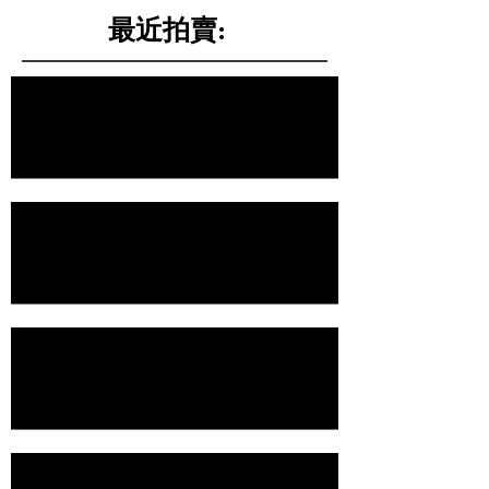
最近拍賣:
經理手記：那些被拍賣場遺忘的「瑕疵」
幾分錢的鐵盒，與捨不得的情感
清代的小瓷帽頂
這個造型像洗頭盆的小青銅器，竟然是古人的