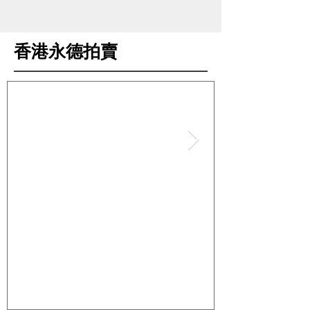
香港永德拍賣
經理手記：那些被拍賣場遺忘
幾分錢的鐵盒
的「瑕疵」
感