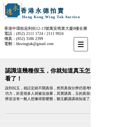
香 港 永 德 拍 賣
Hong Kong Wing Tak Auction
香港中環租庇利街12-13號萬安商業大廈8樓全層
電話：(852)
2111 1724
/
2111 9924
傳真：(852)
3186 2399
電郵：
hkwingtak@gmail.com
認識這幾種假玉，你就知道真玉怎麼
看了！
說到玩玉，就註定繞不開真假，然而真假分辨仍需考驗
功力，於是很多人就被迫放棄，其實講真，玉的真假分
辨並沒有一般人想像得那麼難，聽玉麒講講就知道了。
玉分兩類 軟玉和硬玉 玉麒以前就說過，任憑玉石世界再
怎麼百花齊放，能夠稱之為玉的就只有兩類：軟玉和硬
玉。 1軟玉...