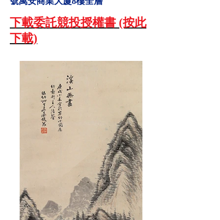
號萬安商業大廈8樓全層
下載
委託競投授權書
(按此
下載)