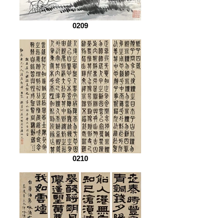
0209
0210