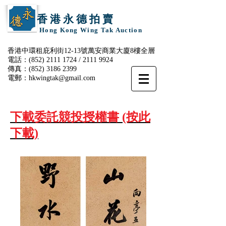
香 港 永 德 拍 賣
Hong Kong Wing Tak Auction
香港中環租庇利街12-13號萬安商業大廈8樓全層
電話：(852)
2111 1724
/
2111 9924
傳真：(852)
3186 2399
電郵：
hkwingtak@gmail.com
下載
委託競投授權書
(按此
下載)