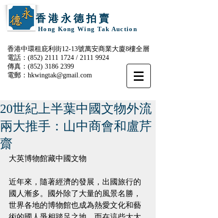
香 港 永 德 拍 賣
Hong Kong Wing Tak Auction
香港中環租庇利街12-13號萬安商業大廈8樓全層
電話：(852)
2111 1724
/
2111 9924
傳真：(852)
3186 2399
電郵：
hkwingtak@gmail.com
20世紀上半葉中國文物外流
兩大推手：山中商會和盧芹
齋
大英博物館藏中國文物
近年來，隨著經濟的發展，出國旅行的
國人漸多。國外除了大量的風景名勝，
世界各地的博物館也成為熱愛文化和藝
術的國人爭相踏足之地。而在這些大大