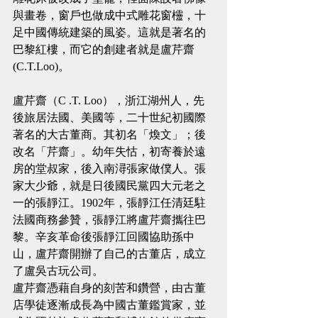
與畫卷，窗戶也做成中式雕花窗欞，十
足中國傳統建築的風姿。這就是著名的
巴黎紅樓，而它的創建者就是盧芹齋
(C.T.Loo)。
盧芹齋（C .T. Loo），浙江湖州人，先
後旅居法國、美國等，二十世紀初國際
著名的大古董商。其初名「煥文」；後
改名「芹齋」。幼年失怙，初寄養於遠
房的堂叔家，後入南潯張家做僕人。張
家大少爺，就是日後國民黨四大元老之
一的張靜江。1902年，張靜江任清廷駐
法國商務參贊，張靜江將盧芹齋攜往巴
黎。辛亥革命後張靜江回國協助孫中
山，盧芹齋開辦了自己的古董店，成立
了盧吳古玩公司。
盧芹齋憑藉自身的刻苦和鑽營，由古董
店學徒逐漸成長為中國古董鑑賞家，並