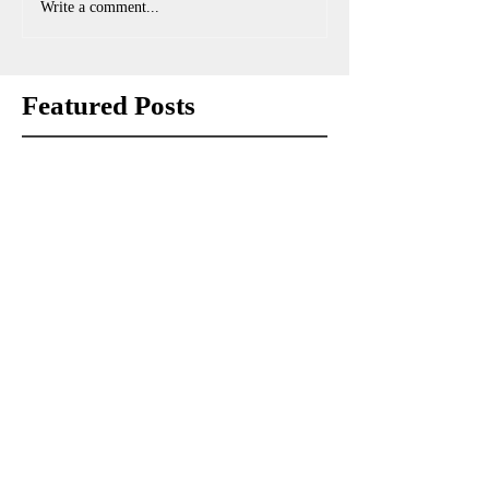
Write a comment...
Featured Posts
Check back soon
Once posts are published, you’ll see
them here.
Recent Posts
經理手記：那些被拍賣場遺忘的「瑕疵」