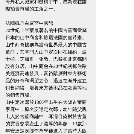
海外私人藏家和機構手中，成為現在國
際拍賣市場的主角之一。
法國楓丹白露宮中國館
20世紀上半葉最著名的中國古董商當屬
日本的山中商會和旅居法國的盧芹齋。
山中商會被稱為當時世界最大的中國古
董商，其掌門人山中定次郎在紐約、波
士頓、芝加哥、倫敦、巴黎和北京都開
設有分店。山中商會在20世紀初抓住歐
美經濟高速發展，富裕階層對東方藝術
品的好奇和渴望之心，迅速在海外建立
銷售網絡，培養東方藝術品在歐美等地
的銷售市場。
山中定次郎於1866年出生在大阪古董商
家庭中，原名安達定次郎，幼年隨父親
出入於古董商鋪中，耳濡目染對於古董
的買賣交易產生了濃厚的興趣；13歲那
年安達定次郎作為學徒進入了當時大阪