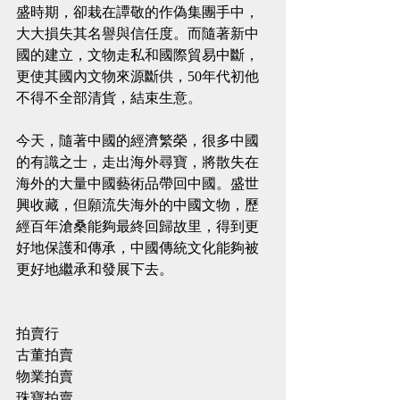
盛時期，卻栽在譚敬的作偽集團手中，
大大損失其名譽與信任度。而隨著新中
國的建立，文物走私和國際貿易中斷，
更使其國內文物來源斷供，50年代初他
不得不全部清貨，結束生意。
今天，隨著中國的經濟繁榮，很多中國
的有識之士，走出海外尋寶，將散失在
海外的大量中國藝術品帶回中國。盛世
興收藏，但願流失海外的中國文物，歷
經百年滄桑能夠最終回歸故里，得到更
好地保護和傳承，中國傳統文化能夠被
更好地繼承和發展下去。
拍賣行
古董拍賣
物業拍賣
珠寶拍賣