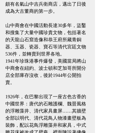
頗有名氣山中吉兵衛商店，邁出了日後
成為大古董商的第一步。
山中商會在中國活動長達30多年，盜鑿
和搜集了大量中國珍貴文物，包括著名
的天龍山石窟造像和恭王府所藏青銅
器、玉器、瓷器、寶石等清代宮廷文物
536件，並轉賣到世界各地。
1941年珍珠港事件爆發，美國當局將山
中商會在紐約、波士頓和芝加哥所開分
店全部庫存沒收，後於1944年公開拍
賣。
1926年，在巴黎出現了一座古色古香的
中國世界：唐代的石雕護欄、魏晉風格
的浮雕藻井、清代家具畫屏……其牆壁
全部以明代、清代花鳥人物漆畫壁板為
裝飾，配以花鳥浮雕藻井和家具，中式
雕花床被改成了壁龕，裡面陳設著佛像