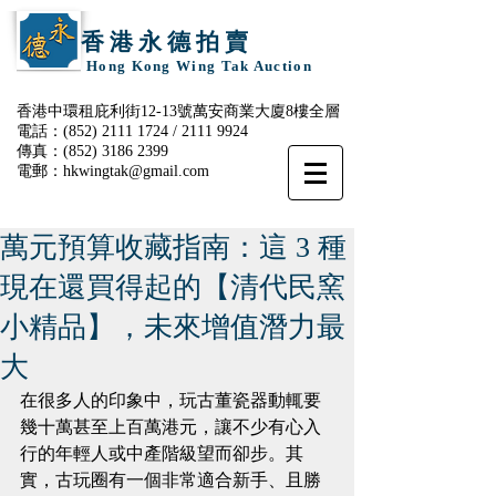
香 港 永 德 拍 賣
Hong Kong Wing Tak Auction
香港中環租庇利街12-13號萬安商業大廈8樓全層
電話：(852)
2111 1724
/
2111 9924
傳真：(852)
3186 2399
電郵：
hkwingtak@gmail.com
萬元預算收藏指南：這 3 種
現在還買得起的【清代民窯
小精品】，未來增值潛力最
大
在很多人的印象中，玩古董瓷器動輒要
幾十萬甚至上百萬港元，讓不少有心入
行的年輕人或中產階級望而卻步。其
實，古玩圈有一個非常適合新手、且勝