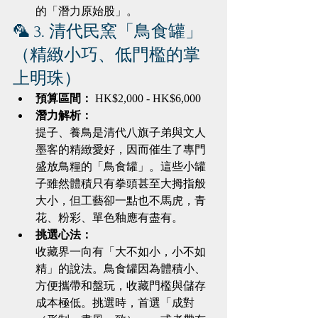
的「潛力原始股」。
🦜 3. 清代民窯「鳥食罐」
（精緻小巧、低門檻的掌
上明珠）
預算區間：
 HK$2,000 - HK$6,000
潛力解析：
提子、養鳥是清代八旗子弟與文人
墨客的精緻愛好，因而催生了專門
盛放鳥糧的「鳥食罐」。這些小罐
子雖然體積只有拳頭甚至大拇指般
大小，但工藝卻一點也不馬虎，青
花、粉彩、單色釉應有盡有。
挑選心法：
收藏界一向有「大不如小，小不如
精」的說法。鳥食罐因為體積小、
方便攜帶和盤玩，收藏門檻與儲存
成本極低。挑選時，首選「成對