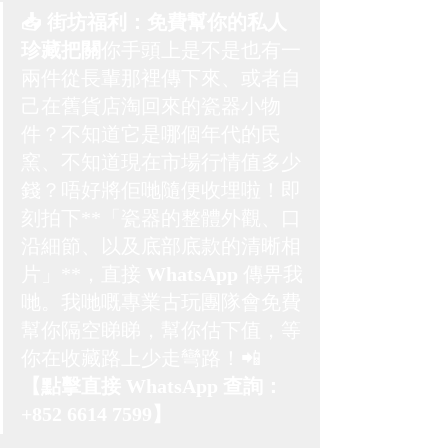
📥 街坊福利：免費幫你的私人
珍藏把關
你手頭上是不是也有一
兩件從長輩那裡傳下來、或者自
己在舊貨店淘回來的瓷器小物
件？不知道它是哪個年代的民
窯、不知道現在市場行情值多少
錢？唔好將佢哋隨便收埋啦！即
刻拍下**「瓷器的整體外觀、口
沿細節、以及底部底款的清晰相
片」**，直接 
WhatsApp
 傳畀我
哋。我哋嘅專業古玩團隊會免費
幫你隔空睇睇，幫你估下值，等
你在收藏路上少走彎路！📲 
【點擊直接 WhatsApp 查詢：
+852 6614 7599】