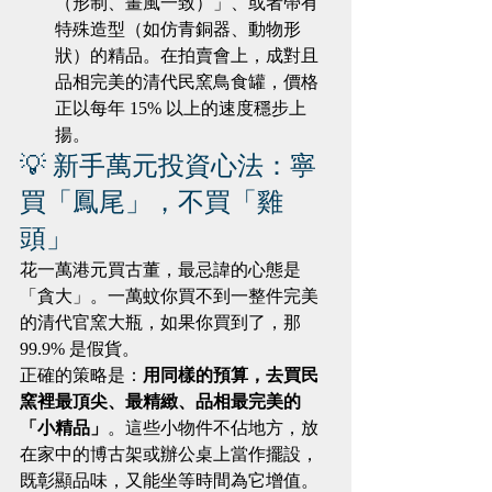
（形制、畫風一致）」、或者帶有
特殊造型（如仿青銅器、動物形
狀）的精品。在拍賣會上，成對且
品相完美的清代民窯鳥食罐，價格
正以每年 15% 以上的速度穩步上
揚。
💡 新手萬元投資心法：寧
買「鳳尾」，不買「雞
頭」
花一萬港元買古董，最忌諱的心態是
「貪大」。一萬蚊你買不到一整件完美
的清代官窯大瓶，如果你買到了，那 
99.9% 是假貨。
正確的策略是：
用同樣的預算，去買民
窯裡最頂尖、最精緻、品相最完美的
「小精品」
。這些小物件不佔地方，放
在家中的博古架或辦公桌上當作擺設，
既彰顯品味，又能坐等時間為它增值。