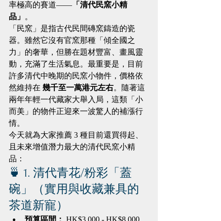
率極高的賽道——
「清代民窯小精
品」
。
「民窯」是指古代民間磚窯鑄造的瓷
器。雖然它沒有官窯那種「傾全國之
力」的奢華，但勝在題材豐富、畫風靈
動，充滿了生活氣息。最重要是，目前
許多清代中晚期的民窯小物件，價格依
然維持在 
幾千至一萬港元左右
。隨著這
兩年年輕一代藏家大舉入局，這類「小
而美」的物件正迎來一波驚人的補漲行
情。
今天就為大家推薦 3 種目前還買得起、
且未來增值潛力最大的清代民窯小精
品：
🍵 1. 清代青花/粉彩「蓋
碗」（實用與收藏兼具的
茶道新寵）
預算區間：
 HK$3,000 - HK$8,000