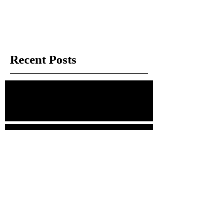
Once posts are published, you’ll see
them here.
Recent Posts
經理手記：那些被拍賣場遺忘的「瑕疵」
幾分錢的鐵盒，與捨不得的情感
清代的小瓷帽頂