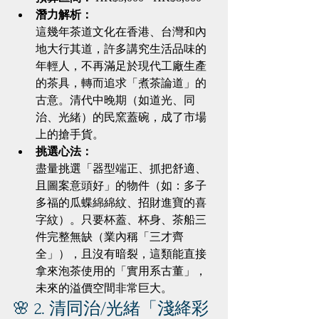
潛力解析：
這幾年茶道文化在香港、台灣和內
地大行其道，許多講究生活品味的
年輕人，不再滿足於現代工廠生產
的茶具，轉而追求「煮茶論道」的
古意。清代中晚期（如道光、同
治、光緒）的民窯蓋碗，成了市場
上的搶手貨。
挑選心法：
盡量挑選「器型端正、抓把舒適、
且圖案意頭好」的物件（如：多子
多福的瓜蝶綿綿紋、招財進寶的喜
字紋）。只要杯蓋、杯身、茶船三
件完整無缺（業內稱「三才齊
全」），且沒有暗裂，這類能直接
拿來泡茶使用的「實用系古董」，
未來的溢價空間非常巨大。
🌸 2. 清同治/光緒「淺絳彩