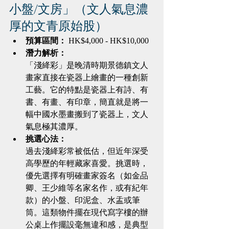
小盤/文房」（文人氣息濃
厚的文青原始股）
預算區間：
 HK$4,000 - HK$10,000
潛力解析：
「淺絳彩」是晚清時期景德鎮文人
畫家直接在瓷器上繪畫的一種創新
工藝。它的特點是瓷器上有詩、有
書、有畫、有印章，簡直就是將一
幅中國水墨畫搬到了瓷器上，文人
氣息極其濃厚。
挑選心法：
過去淺絳彩常被低估，但近年深受
高學歷的年輕藏家喜愛。挑選時，
優先選擇有明確畫家簽名（如金品
卿、王少維等名家名作，或有紀年
款）的小盤、印泥盒、水盂或筆
筒。這類物件擺在現代寫字樓的辦
公桌上作擺設毫無違和感，是典型