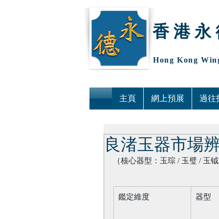
香 港 永 
Hong Kong Wing
主頁
網上預展
過往
良渚玉器市場
（核心器型：玉琮 / 玉璧 / 玉钺 
鑑定維度​
器型​