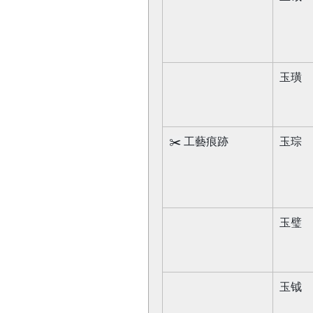
玉璜​
✂️ 工藝痕跡​
玉琮​
玉璧​
玉钺​