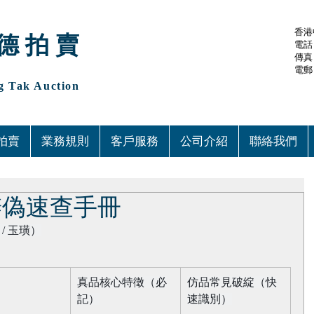
香港
德 拍 賣
電話：(
傳真：
電郵
 Tak Auction
拍賣
業務規則
客戶服務
公司介紹
聯絡我們
辨偽速查手冊
/ 玉璜）​
真品核心特徵（必
仿品常見破綻（快
記）​
速識別）​