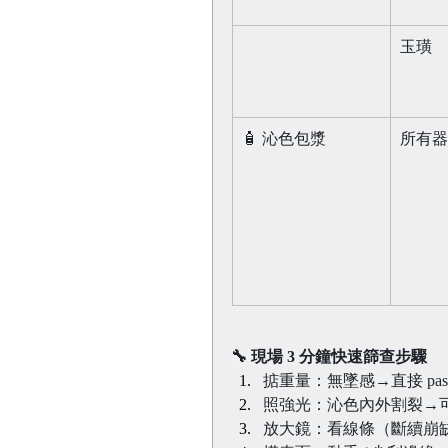
玉璜​
🧴 沁色包漿​
所有器
🔧 現場 3 分鐘快速篩查步驟​
掂重量：無墜感→直接 pass
照強光：沁色內外割裂→
放大鏡：看線條（斷續崩缺