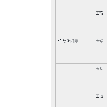
玉璜​
🎨 紋飾細節​
玉琮​
玉璧​
玉钺​