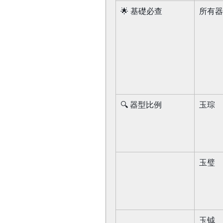
🌟 基礎必查​
所有器
🔍 器型比例​
玉琮​
玉璧​
玉钺​