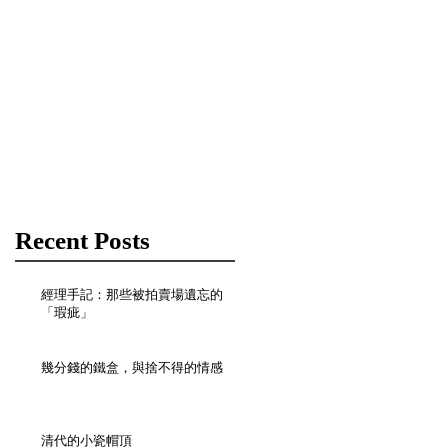
Check back
soon
Once posts are
published, you’ll see
them here.
Recent Posts
經理手記：那些被拍賣場遺忘的
「瑕疵」
幾分錢的鐵盒，與捨不得的情感
清代的小瓷帽頂