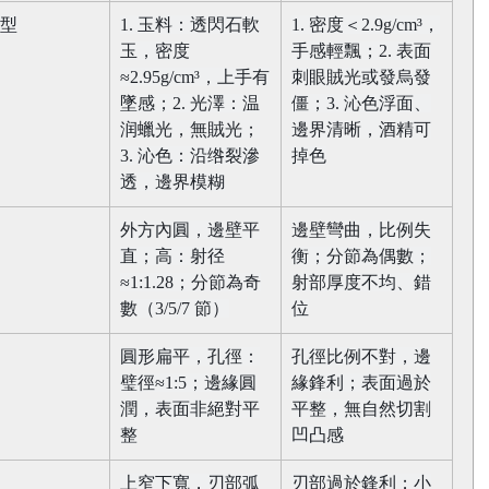
型​
1. 玉料：透閃石軟
1. 密度＜2.9g/cm³，
玉，密度
手感輕飄；2. 表面
≈2.95g/cm³，上手有
刺眼賊光或發烏發
墜感；2. 光澤：温
僵；3. 沁色浮面、
润蠟光，無賊光；
邊界清晰，酒精可
3. 沁色：沿绺裂滲
掉色​
透，邊界模糊​
外方內圓，邊壁平
邊壁彎曲，比例失
直；高：射径
衡；分節為偶數；
≈1:1.28；分節為奇
射部厚度不均、錯
數（3/5/7 節）​
位​
圓形扁平，孔徑：
孔徑比例不對，邊
璧徑≈1:5；邊緣圓
緣鋒利；表面過於
潤，表面非絕對平
平整，無自然切割
整​
凹凸感​
上窄下寬，刃部弧
刃部過於鋒利；小