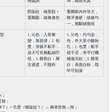
例協調​
滯，細節失真​
獸面紋：橋形額 + 
重圈眼內外等大，
重圈眼，線條遒劲​
獠牙僵硬；線條均
一，無斷續接痕​
型​
1. 沁色：入骨漸
1. 沁色：均勻染
變，無規律；2. 包
色，外大里小酸蝕
漿：滑腻不黏手，
孔；2. 包漿：黏手
放大可見雜亂細凹
或干涩，有平行機
线；3. 雞骨白：層
械拋光紋；3. 雞骨
次過渡，不脫粉​
白：表面白粉，指
甲可刮落​
；​
可疑；
？）+ 孔壁（螺旋紋？）→ 兩者皆無→假；