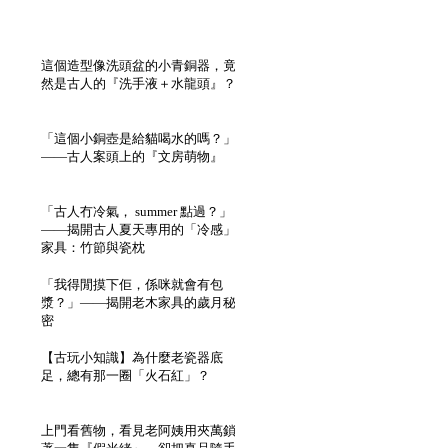
這個造型像洗頭盆的小青銅器，竟
然是古人的『洗手液＋水龍頭』？
「這個小銅壺是給貓喝水的嗎？」
——古人案頭上的『文房萌物』
「古人冇冷氣， summer 點過？」
——揭開古人夏天專用的「冷感」
家具：竹節與瓷枕
「我得閒摸下佢，係咪就會有包
漿？」——揭開老木家具的歲月秘
密
【古玩小知識】為什麼老瓷器底
足，總有那一圈「火石紅」？
上門看舊物，看見老阿姨用夾萬鎖