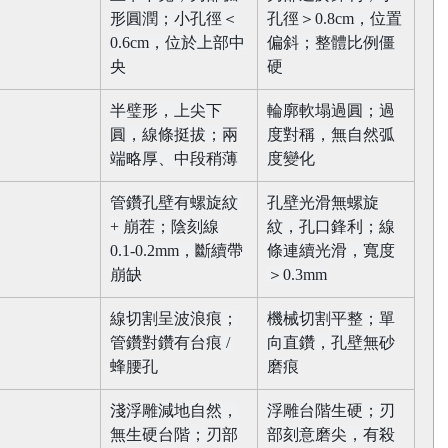
形圓潤；小孔徑＜
孔徑＞0.8cm，位置
0.6cm，位於上部中
偏斜；整體比例僵
央​
硬​
半璧形，上尖下
輪廓軟塌過圓；過
圓，線條挺拔；兩
度對稱，無自然弧
端略厚、中段稍薄​
度變化​
管鑽孔壁有螺旋紋 
孔壁光滑無螺旋
+ 崩茬；陰刻線 
紋，孔口鋒利；線
0.1-0.2mm，斷續帶
條連續光滑，寬度
崩缺​
＞0.3mm​
線切割呈波浪痕；
機械切割平整；單
管鑽對鑽有台痕 / 
向直鑽，孔壁無砂
蜂腰孔​
磨痕​
淺浮雕減地自然，
浮雕台階生硬；刃
無生硬台階；刃部
部刻意磨尖，有殺