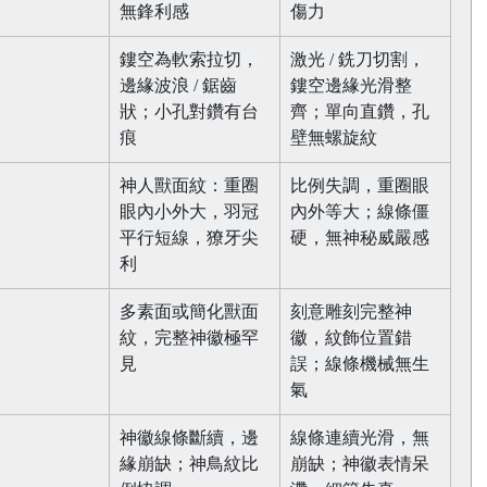
無鋒利感​
傷力​
鏤空為軟索拉切，
激光 / 銑刀切割，
邊緣波浪 / 鋸齒
鏤空邊緣光滑整
狀；小孔對鑽有台
齊；單向直鑽，孔
痕​
壁無螺旋紋​
神人獸面紋：重圈
比例失調，重圈眼
眼內小外大，羽冠
內外等大；線條僵
平行短線，獠牙尖
硬，無神秘威嚴感​
利​
多素面或簡化獸面
刻意雕刻完整神
紋，完整神徽極罕
徽，紋飾位置錯
見​
誤；線條機械無生
氣​
神徽線條斷續，邊
線條連續光滑，無
緣崩缺；神鳥紋比
崩缺；神徽表情呆