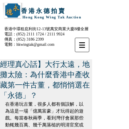
香 港 永 德 拍 賣
Hong Kong Wing Tak Auction
香港中環租庇利街12-13號萬安商業大廈8樓全層
電話：(852)
2111 1724
/
2111 9924
傳真：(852)
3186 2399
電郵：
hkwingtak@gmail.com
經理真心話】大行太遠，地
攤太險：為什麼香港中產收
藏第一件古董，都悄悄選在
「永德」？
在香港玩古董，很多人都有個誤解，以
為這是一場「億萬富豪」才玩得起的遊
戲。每當春秋兩季，看到灣仔會展那些
動輒幾百萬、幾千萬落槌的明清官窯或