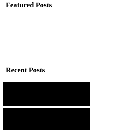
Featured Posts
Check back soon
Once posts are published, you’ll see
them here.
Recent Posts
經理手記：那些被拍賣場遺忘的「瑕疵」
幾分錢的鐵盒，與捨不得的情感