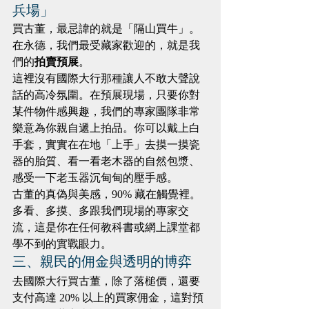
兵場」
買古董，最忌諱的就是「隔山買牛」。
在永德，我們最受藏家歡迎的，就是我
們的
拍賣預展
。
這裡沒有國際大行那種讓人不敢大聲說
話的高冷氛圍。在預展現場，只要你對
某件物件感興趣，我們的專家團隊非常
樂意為你親自遞上拍品。你可以戴上白
手套，實實在在地「上手」去摸一摸瓷
器的胎質、看一看老木器的自然包漿、
感受一下老玉器沉甸甸的壓手感。
古董的真偽與美感，90% 藏在觸覺裡。
多看、多摸、多跟我們現場的專家交
流，這是你在任何教科書或網上課堂都
學不到的實戰眼力。
三、親民的佣金與透明的博弈
去國際大行買古董，除了落槌價，還要
支付高達 20% 以上的買家佣金，這對預