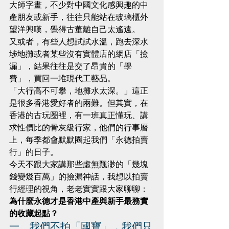
大師字畫，不少對中國文化感興趣的中
產朋友或新手，往往只能站在玻璃櫃外
望洋興嘆，覺得古董離自己太遙遠。
又或者，有些人想試試水溫，跑去深水
埗地攤或者某些沒有實體店的網店「撿
漏」，結果往往是交了昂貴的「學
費」，買回一堆現代工藝品。
「大行高不可攀，地攤水太深。」這正
是很多香港愛好者的兩難。但其實，在
香港的古玩圈裡，有一班真正懂玩、講
求性價比的骨灰級行家，他們的行事曆
上，每季都會默默圈起我們「永德拍賣
行」的日子。
今天不跟大家講那些虛無飄渺的「幾塊
錢變幾百萬」的撿漏神話，我想以拍賣
行經理的視角，老老實實跟大家聊聊：
為什麼永德才是香港中產與新手最務實
的收藏起點？
一、我們不拍「國寶」，我們只