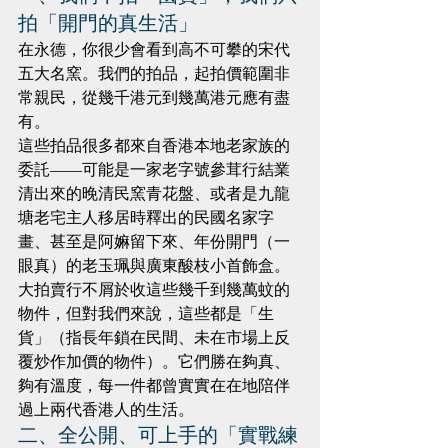
拍「開門的真生活」
在永德，你很少會看到高不可攀的宋代
五大名窯。我們的拍品，起拍價範圍非
常親民，從幾千港元到幾萬港元應有盡
有。
這些拍品很多都來自香港本地老家族的
委託——可能是一家老字號參茸行結業
清出來的晚清民窯青花盤、或者是九龍
塘老宅主人移居時釋出的民國名家字
畫、甚至是阿嫲留下來、年份開門（一
眼真）的老玉珮與廣東酸枝小首飾盒。
大拍賣行不屑於收這些幾千到幾萬蚊的
物件，但對我們來說，這些都是「生
貨」（指長年鎖在民間、未在市場上反
覆炒作加價的物件）。它們勝在夠真、
夠有溫度，每一件都曾實實在在地陪伴
過上兩代香港人的生活。
二、全公開、可上手的「實戰練