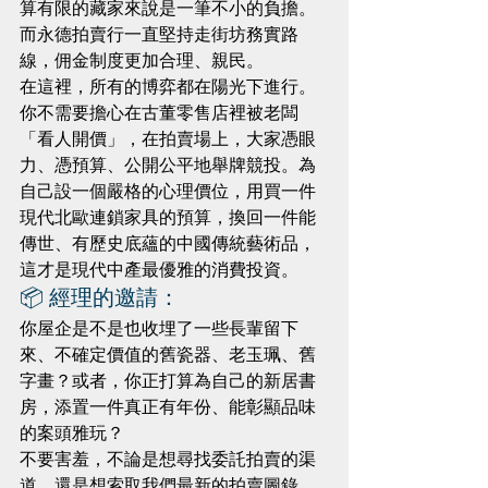
算有限的藏家來說是一筆不小的負擔。
而永德拍賣行一直堅持走街坊務實路
線，佣金制度更加合理、親民。
在這裡，所有的博弈都在陽光下進行。
你不需要擔心在古董零售店裡被老闆
「看人開價」，在拍賣場上，大家憑眼
力、憑預算、公開公平地舉牌競投。為
自己設一個嚴格的心理價位，用買一件
現代北歐連鎖家具的預算，換回一件能
傳世、有歷史底蘊的中國傳統藝術品，
這才是現代中產最優雅的消費投資。
📦 經理的邀請：
你屋企是不是也收埋了一些長輩留下
來、不確定價值的舊瓷器、老玉珮、舊
字畫？或者，你正打算為自己的新居書
房，添置一件真正有年份、能彰顯品味
的案頭雅玩？
不要害羞，不論是想尋找委託拍賣的渠
道，還是想索取我們最新的拍賣圖錄，