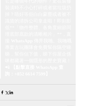
它是哪個年代的物件？驚在裝修
裝潢時不小心打碎或者當垃圾扔
掉？唔好等佢白白蒙塵或者被不
識貨的清拆公司拿走啦！即刻影
低**「物件整體、各角度細節同
埋底部底款的清晰相片」**，直
接 
WhatsApp
 傳畀我哋。我哋嘅
專業古玩團隊會免費幫你隔空睇
睇，幫你估下值，睇下你屋企係
咪都藏著一個隱形的歷史寶藏！
📲 
【點擊直接 WhatsApp 查
詢：+852 6614 7599】