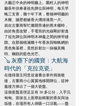
大廳正中央的神明廳上。圍村人的神明
廳長年供奉著祖先牌位與神明，每天早
晚三支香，幾十年下來，整個神明廳的
木雕、牆壁都被香火燻得漆黑一片。
就在古董商幫忙搬開旁邊的舊木櫃時，
由於角度改變，手電筒的光線剛好射進
了祖先牌位與神明木神龕之間的狹窄縫
隙。在那個積滿幾十年香灰與蜘蛛網的
黑色角落裡，竟然折射出一抹極其獨
特、幽靚的藍色光芒。
🪕 灰塵下的國寶：大航海
時代的「克拉克瓷」
在徵得屋主同意並連番合掌作揖致敬
後，古董商小心翼翼地移開牌位，從神
龕後方捧出了一個大瓷盤。
這個瓷盤直徑足足有 30 多公分，入手沉
甸甸。當抹去上面厚如棉絮的香灰與油
垢後，在場所有人倒吸一口涼氣——盤