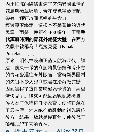
內用細膩的線條畫滿了充滿異國風情的
花鳥與徽章紋飾，青花發色翠藍濃艷，
帶有一種狂放而流暢的生命力。
經過專家鑑定，這根本不是普通的近代
民窯，而是一件距今 400 多年、正宗
明
代萬曆時期的青花外銷瓷大盤
，在西方
文獻中被稱為「克拉克瓷（Kraak 
Porcelain）」。
原來，明代中晚期正值大航海時代，福
建、廣東一帶的商船將景德鎮和漳州窯
的青花瓷運往海外販售。當時新界圍村
的先祖不少人經商或者在沿海做買辦，
因而獲得了這件當時極為珍貴的「高檔
奢侈品」。後來可能因為戰亂或搬遷，
族人為了保護這件傳家寶，便將它藏在
了最神聖、外人絕不敢亂動的祖先牌位
後方，結果一放就是幾百年，連後代子
孫都忘記了它的存在。