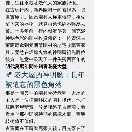
裡，往往承載著幾代人的家族記憶。
在古玩行內，新界圍村一向被視為「隱
世寶庫」。因為圍村人極重傳統，祖先
留下來的器物，就算再舊也絕不輕易丟
棄。十多年前，行內就流傳著一個充滿
神秘色彩的圍村收貨傳奇：一位資深古
董商應邀到元朗某圍村的老宅收購舊家
具，竟然在煙燻火燎的神明廳祖先牌位
後方，無意中發現了一件失落四百年的
明代萬曆年間外銷青花瓷大盤
！
🍂 老大屋的神明廳：長年
被遺忘的黑色角落
那是一間典型的圍村青磚老宅，大屋的
主人是一位準備移民的圍村後代。他打
算將老屋變賣，於是聯絡了古董商，看
看屋企那些民國時期的舊樟木籠、舊酸
枝椅值不值錢。
古董商在正廳看完家具後，目光落在了