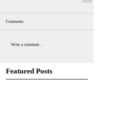
Comments
Write a comment...
Featured Posts
Check back soon
Once posts are published, you’ll see
them here.