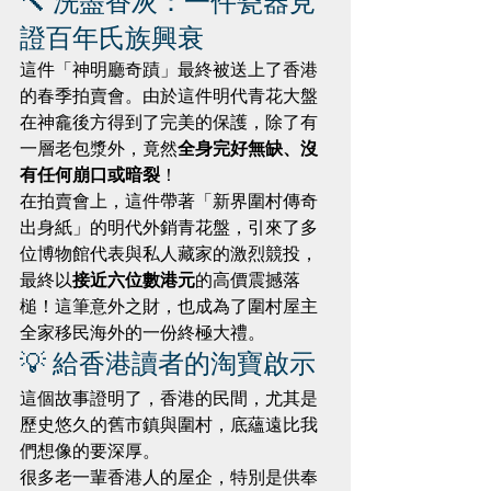
🔨 洗盡香灰：一件瓷器見
證百年氏族興衰
這件「神明廳奇蹟」最終被送上了香港
的春季拍賣會。由於這件明代青花大盤
在神龕後方得到了完美的保護，除了有
一層老包漿外，竟然
全身完好無缺、沒
有任何崩口或暗裂
！
在拍賣會上，這件帶著「新界圍村傳奇
出身紙」的明代外銷青花盤，引來了多
位博物館代表與私人藏家的激烈競投，
最終以
接近六位數港元
的高價震撼落
槌！這筆意外之財，也成為了圍村屋主
全家移民海外的一份終極大禮。
💡 給香港讀者的淘寶啟示
這個故事證明了，香港的民間，尤其是
歷史悠久的舊市鎮與圍村，底蘊遠比我
們想像的要深厚。
很多老一輩香港人的屋企，特別是供奉