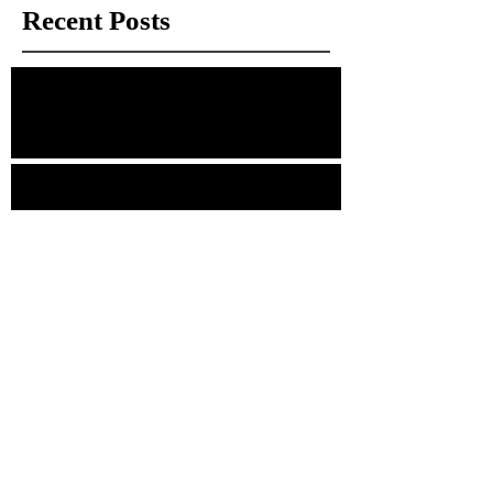
Recent Posts
經理手記：那些被拍賣場遺忘的「瑕疵」
幾分錢的鐵盒，與捨不得的情感
清代的小瓷帽頂
這個造型像洗頭盆的小青銅器，竟然是古人的
『洗手液＋水龍頭』？
「這個小銅壺是給貓喝水的嗎？」——古人案