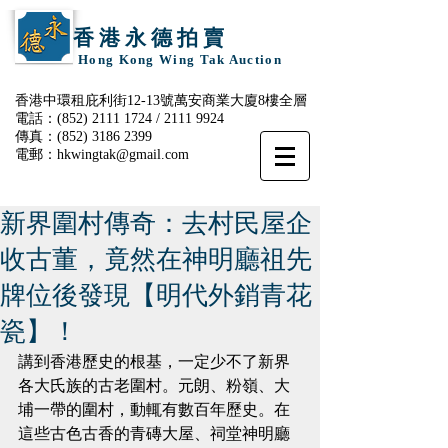
香 港 永 德 拍 賣
Hong Kong Wing Tak Auction
香港中環租庇利街12-13號萬安商業大廈8樓全層
電話：(852)
2111 1724
/
2111 9924
傳真：(852)
3186 2399
電郵：
hkwingtak@gmail.com
新界圍村傳奇：去村民屋企
收古董，竟然在神明廳祖先
牌位後發現【明代外銷青花
瓷】！
講到香港歷史的根基，一定少不了新界
各大氏族的古老圍村。元朗、粉嶺、大
埔一帶的圍村，動輒有數百年歷史。在
這些古色古香的青磚大屋、祠堂神明廳