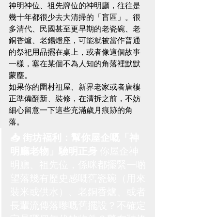
神明神位、祖先牌位的神明廳，往往是
幾十年都很少去大清掃的「盲區」。很
多清代、民國甚至更早期的老瓷碗、老
銅香爐、老錫燈座，可能就被當作普通
的祭祀用品擺在桌上，或者像這個故事
一樣，塞在某個不為人知的角落裡默默
蒙塵。
如果你的圍村祖屋、新界老家或者唐樓
正準備翻新、裝修，在清拆之前，不妨
細心留意一下這些充滿歲月痕跡的角
落。
📥 街坊福利：幫你屋企嘅「神
明廳老物」驗明正身
 你屋企神
明廳、祖先位，係咪都擺緊一啲
望落幾有歷史感嘅舊瓷碗（用來
裝米或供水）、老銅香爐、或者
長輩流傳落嚟嘅舊擺設？不確定