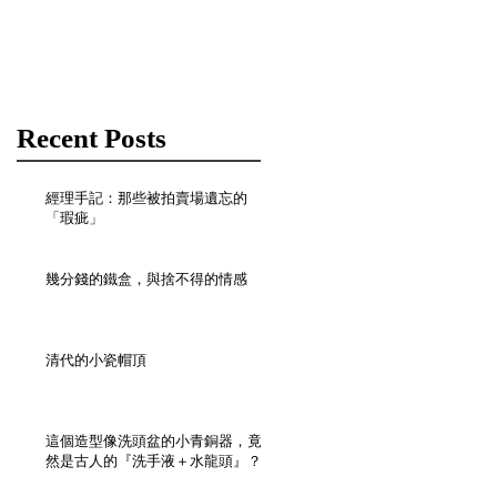
published, you’ll see
them here.
Recent Posts
經理手記：那些被拍賣場遺忘的
「瑕疵」
幾分錢的鐵盒，與捨不得的情感
清代的小瓷帽頂
這個造型像洗頭盆的小青銅器，竟
然是古人的『洗手液＋水龍頭』？