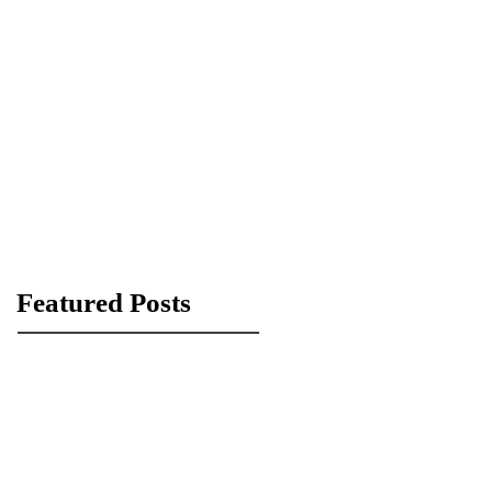
Featured Posts
Check back
soon
Once posts are