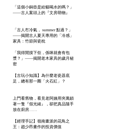
「這個小銅壺是給貓喝水的嗎？」
——古人案頭上的『文房萌物』
「古人冇冷氣， summer 點過？」
——揭開古人夏天專用的「冷感」
家具：竹節與瓷枕
「我得閒摸下佢，係咪就會有包
漿？」——揭開老木家具的歲月秘
密
【古玩小知識】為什麼老瓷器底
足，總有那一圈「火石紅」？
上門看舊物，看見老阿姨用夾萬鎖
著一隻『假光緒』，卻把真品隨手
放在廚房……
【經理手記】嶺南畫派的花鳥之
王：趙少昂畫作的投資價值