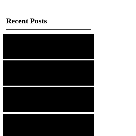
Recent Posts
經理手記：那些被拍賣場遺忘的「瑕疵」
幾分錢的鐵盒，與捨不得的情感
清代的小瓷帽頂
這個造型像洗頭盆的小青銅器，竟然是古人的
『洗手液＋水龍頭』？