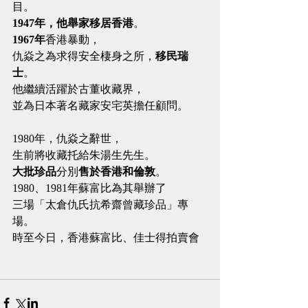
目。
1947年，他舉家移居香港
。
1967年
香港暴動，
仇焱之為求得安全棲身之所，
移民瑞
士
。
他繼續活躍於古董收藏界，
並為日本著名藏家安宅英擔任顧問。
1980年，仇焱之辭世，
生前將收藏托給朱湯生先生。
大批珍品
分別
售於香港和倫敦
。
1980、1981年蘇富比為其舉辦了
三場「太倉仇氏抗希齋曾藏珍品」專
場。
時至今日，香港蘇富比、佳士得拍賣會