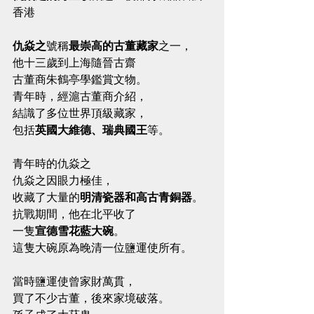
香港
仇焱之
號稱
最崇高的古董藏家
之一，
他十三歲到上海隨晉古齋
古董商朱鶴亭學鑑賞文物。
青年時，經滬古董商介紹，
結識了多位世界頂級藏家，
包括
英國大維德、瑞典國王
等。
青年時的仇焱之
仇焱之因眼力極佳，
收藏了大量的
明清瓷器和高古青銅器
。
抗戰期間，他在北平收了
一隻
宣德雪花藍大碗
。
這隻大碗原為晚清一位鹽運使所有。
當時鹽運使曾家財萬貫，
買了不少古董，後來家境破落。