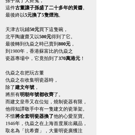
孫子成了大菸鬼，
這件
古董讓子孫盛了二十多年的黃醬
。
最後終以
5元換了5隻煙泡
。
天津古玩鋪
50元
買下這隻碗，
北平陶廬齋又以
500元
得到了它。
最後轉到仇焱之時已賣到
800元
，
到1980年，香港蘇富比的仇焱之
瓷器專場中，它竟拍到了
370萬港元
！
仇焱之在把玩古董
仇焱之在收集明瓷器時，
除了
建文年號
，
將所有
明朝年號都收齊
了。
而建文皇帝又在位短，燒制瓷器有限，
他得知譚敬手中有一隻建文的瓷筆架。
不惜
將全套明瓷器換了
他的心愛至寶。
1946年，仇焱之在上海首度展出藏品，
取名為「抗希齋」，大量明瓷廣獲注