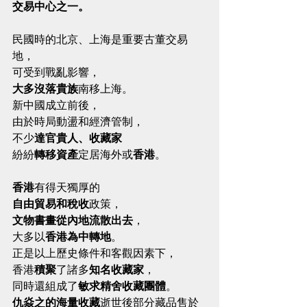
交易中心之一。
民國時的北京、上海是重要古董交易
地，
可受到戰亂影響，
大多沒落貴族
南移上海。
新中國成立前後，
由於時局動盪和經濟管制，
不少
達官貴人、收藏家
紛紛
轉移資產
定居海外或
香港
。
香港
有得天獨厚的
自由貿易和稅收
政策，
文物書畫從內地流散出去
，
大多以
香港為中轉地
。
正是以上歷史條件和客觀因素下，
香港
積聚
了諸多
知名收藏家
，
同時還組成了
敏求精舍收藏團體
。
仇焱之的海量收藏
逝世後部分藏品售於