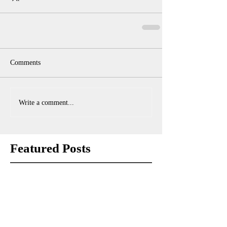
Comments
Write a comment...
Featured Posts
Check back soon
Once posts are published, you’ll see
them here.