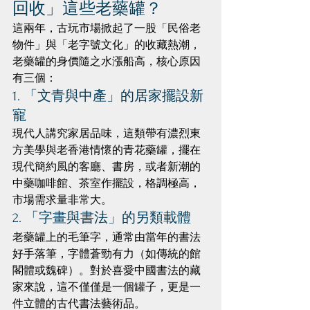
回收」這些老藥罐？
這兩年，古玩市場掀起了一股「民俗老
物件」與「老字號文化」的收藏熱潮，
老藥罐的身價隨之水漲船高，核心原因
有三個：
1. 「文青與中產」的居家擺設新
寵
現代人講究家居品味，這類帶有濃烈東
方美學與老香港情懷的青花藥罐，擺在
現代簡約風的客廳、書房，或者新潮的
中藥咖啡館、茶室作擺設，格調極高，
市場需求量非常大。
2. 「字畫與書法」的另類載體
老藥罐上的毛筆字，通常由當年的書法
好手落筆，字體蒼勁有力（如傳統的館
閣體或魏碑）。對於喜愛中國書法的藏
家來說，這不僅僅是一個罐子，更是一
件立體的古代書法藝術品。