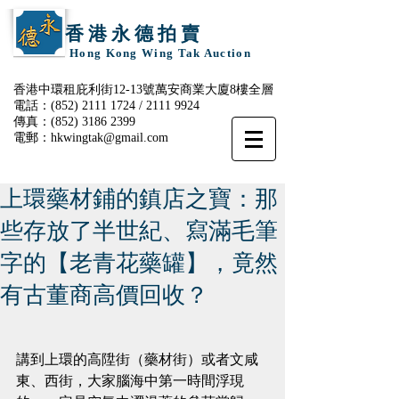
香 港 永 德 拍 賣
Hong Kong Wing Tak Auction
香港中環租庇利街12-13號萬安商業大廈8樓全層
電話：(852)
2111 1724
/
2111 9924
傳真：(852)
3186 2399
電郵：
hkwingtak@gmail.com
上環藥材鋪的鎮店之寶：那
些存放了半世紀、寫滿毛筆
字的【老青花藥罐】，竟然
有古董商高價回收？
講到上環的高陞街（藥材街）或者文咸
東、西街，大家腦海中第一時間浮現