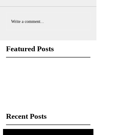
Write a comment...
Featured Posts
Check back soon
Once posts are published, you’ll see
them here.
Recent Posts