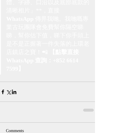
體、字跡、口沿以及底部底款的
清晰相片」**，直接 
WhatsApp
 傳畀我哋。我哋嘅專
業古玩團隊會免費幫你隔空睇
睇，幫你估下值，睇下你手頭上
是不是正握著一件失落的上環老
店鎮店之寶！📲 
【點擊直接 
WhatsApp 查詢：+852 6614 
7599】
Comments