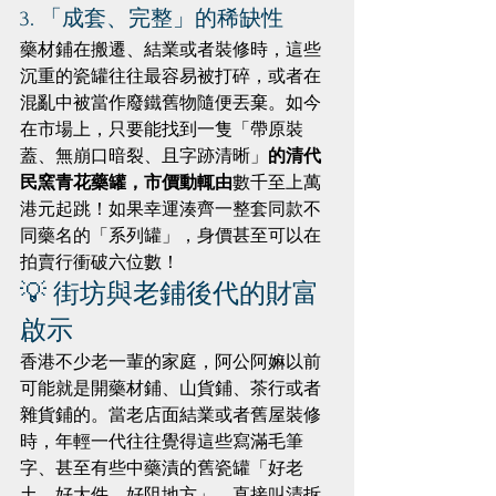
3. 「成套、完整」的稀缺性
藥材鋪在搬遷、結業或者裝修時，這些
沉重的瓷罐往往最容易被打碎，或者在
混亂中被當作廢鐵舊物隨便丟棄。如今
在市場上，只要能找到一隻「帶原裝
蓋、無崩口暗裂、且字跡清晰」
的清代
民窯青花藥罐，市價動輒由
數千至上萬
港元起跳！如果幸運湊齊一整套同款不
同藥名的「系列罐」，身價甚至可以在
拍賣行衝破六位數！
💡 街坊與老鋪後代的財富
啟示
香港不少老一輩的家庭，阿公阿嫲以前
可能就是開藥材鋪、山貨鋪、茶行或者
雜貨鋪的。當老店面結業或者舊屋裝修
時，年輕一代往往覺得這些寫滿毛筆
字、甚至有些中藥漬的舊瓷罐「好老
土、好大件、好阻地方」，直接叫清拆