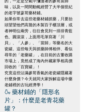
的，一定是空氣中瀰漫著的參茸當歸
味，以及一間間動輒經營了大半個世紀
的老字號蔘茸藥材鋪。
如果你常去這些老藥材鋪抓藥，只要抬
頭望望他們高聳的木製百子櫃頂層，或
者神明位兩旁，往往會見到一排排青藍
色、圓滾滾，上面用毛筆寫著「川
貝」、「人參」、「當歸」等藥名的大
瓷罐。這些每天與抓藥師傅相伴、看似
尋常的「老藥罐」，在目前的古董收購
市場上，竟然成了海內外藏家爭相高價
回收的「百寶罐」！
究竟這些沾滿參茸香氣的老瓷罐隱藏著
什麼身價？今天就同大家拆解這場中藥
老鋪裡的古玩經濟學！
🍶 藥材鋪的「隱形名
片」：什麼是老青花藥
罐？