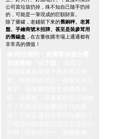
公司當垃圾扔掉，殊不知自己隨手扔掉
的，可能是一筆現成的巨額財富。
除了藥罐，老鋪留下來的
舊銅秤、老算
盤、手繪商號木招牌、甚至是裝參茸用
的舊錫盒
，在古董收購市場上通通都有
非常高的價值！
📥 街坊福利：免費幫你屋企嘅
老鋪舊物「估下值」
 你屋企、
祖屋或者長輩留下來的舊店面
裡，係咪都收埋咗一兩隻寫有毛
筆字、望落幾有歷史感嘅舊瓷
罐、老藥瓶，或者其他老店舖物
件？不知道它是哪個年代的產
物？不確定還有沒有回收價值？
千萬唔好隨便當垃圾便宜清拆公
司啊！即刻拍下**「瓷罐的整