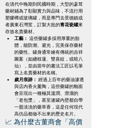
在清代中晚期到民國時期，大型的蔘茸
藥材鋪為了彰顯實力與品味，不流行用
塑膠樽或玻璃罐，而是專門去景德鎮或
者廣東石灣窯，訂製大批的
青花瓷罐
來
存放名貴藥材。
工藝：
 這些藥罐多採用厚重的胎
體，能防潮、避光，完美保存藥材
的藥性。罐身通常繪有傳統的吉祥
圖案（如纏枝蓮、雙喜紋，或暗八
仙），並由當年的書法工匠以毛筆
寫上名貴藥材的名稱。
歲月痕跡：
 經過上百年的藥油滲透
與店內香火薰陶，這些藥罐的釉面
會呈現出一種極其溫潤、滑溜的
「老包漿」，甚至連罐內壁都自帶
一股淡淡的藥草香，這是任何現代
高仿品都做不出來的歷史名片。
📈 為什麼古董商會「高價