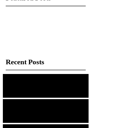
Check back soon
Once posts are published, you’ll see
them here.
Recent Posts
經理手記：那些被拍賣場遺忘的「瑕疵」
幾分錢的鐵盒，與捨不得的情感