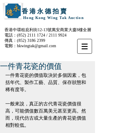
香 港 永 德 拍 賣
Hong Kong Wing Tak Auction
香港中環租庇利街12-13號萬安商業大廈8樓全層
電話：(852)
2111 1724
/
2111 9924
傳真：(852)
3186 2399
電郵：
hkwingtak@gmail.com
一件青花瓷的價值
一件青花瓷的價值取決於多個因素，包
括年代、製作工藝、品質、保存狀態和
稀有度等。
一般來說，真正的古代青花瓷價值很
高，可能價值數百萬美元甚至更高。然
而，現代仿古或大量生產的青花瓷價值
相對較低。