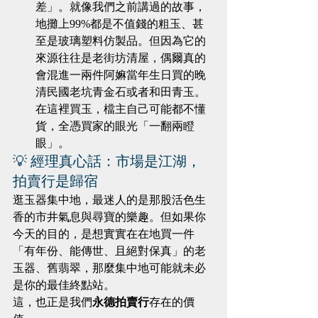
差」。就像我們之前講過的故事，
地攤上99%都是不值錢的粗玉、甚
至是玻璃塑料仿製品。但因為它的
來源往往是老街坊清屋，偶爾真的
會混進一兩件阿嫲當年生日買的晚
清民國老坑青金石或者和田青玉。
在這裡買玉，檔主自己可能都不懂
貨，全憑買家的眼光「一翻兩瞪
眼」。
💡 經理真心話：市場是江湖，
拍賣行是歸宿
逛玉器集中地，最迷人的是那股活色生
香的市井氣息與尋寶的樂趣。但如果你
今天的目的，是想實實在在地買一件
「有年份、能傳世、且絕對保真」的老
玉器、舊翡翠，那麼集中地可能就未必
是你的最佳終點站。
這，也正是我們
永德拍賣行
存在的價