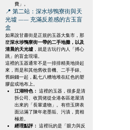
費」。
📍 第二站：深水埗鴨寮街與天
光墟 —— 充滿反差感的古玉盲
盒
如果說甘肅街是正規的玉器大集市，那
麼
深水埗鴨寮街一帶的二手地攤，以及
清晨的天光墟
，就是古玩行內人「搏心
跳」的盲盒現場。
這裡的玉器通常不是一排排精美地掛起
來，而是和其他舊收音機、二手手錶、
舊銅錢一起，亂七八糟地堆在紅色的塑
膠盆或地布上。
江湖特色：
 這裡的玉器，很多是清
拆公司、收買佬從全港各區老屋清
出來的「長輩遺物」。有些玉牌表
面沾滿了陳年老墨垢、污漬，賣相
極差。
經理點評：
 這裡玩的是「眼力與反