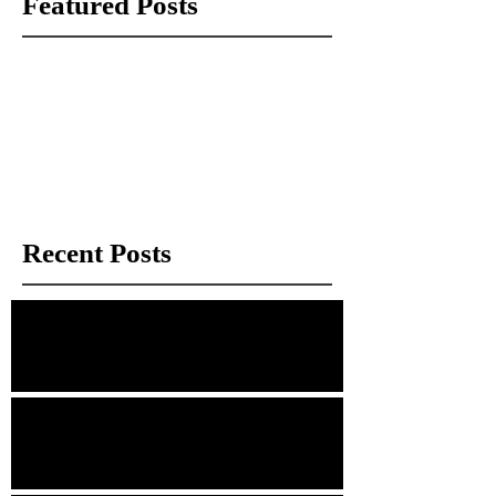
Featured Posts
Check back soon
Once posts are published, you’ll see
them here.
Recent Posts
經理手記：那些被拍賣場遺忘的「瑕疵」
幾分錢的鐵盒，與捨不得的情感