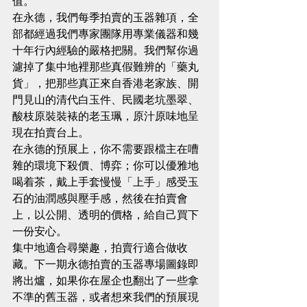
值。
在永德，我們每季拍賣的玉器雜項，全
部都經過我們專家團隊用專業儀器和幾
十年行內經驗的嚴格把關。我們幫你過
濾掉了集中地裡那些真假難辨的「藥丸
貨」，把那些真正來自香港老家族、開
門見山的清代白玉件、民國老坑墨翠、
酸枝原裝裝裱的老玉珮，原汁原味地呈
現在拍賣台上。
在永德的預展上，你不需要跟檔主在嘈
雜的環境下殺價、博弈；你可以優雅地
喝着茶，戴上手套慢慢「上手」感受玉
石的油潤感與壓手感，然後在拍賣會
上，以公開、透明的價格，給自己買下
一份安心。
集中地適合尋樂趣，拍賣行適合做收
藏。下一期永德拍賣的玉器專場圖錄即
將出爐，如果你在屋企也翻出了一些拿
不準的舊玉器，或者想來我們的預展現