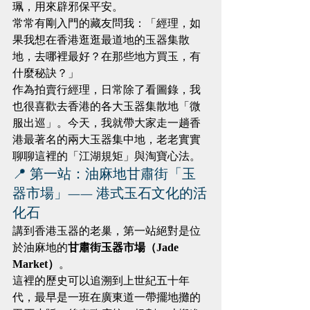
珮，用來辟邪保平安。
常常有剛入門的藏友問我：「經理，如
果我想在香港逛逛最道地的玉器集散
地，去哪裡最好？在那些地方買玉，有
什麼秘訣？」
作為拍賣行經理，日常除了看圖錄，我
也很喜歡去香港的各大玉器集散地「微
服出巡」。今天，我就帶大家走一趟香
港最著名的兩大玉器集中地，老老實實
聊聊這裡的「江湖規矩」與淘寶心法。
📍 第一站：油麻地甘肅街「玉
器市場」—— 港式玉石文化的活
化石
講到香港玉器的老巢，第一站絕對是位
於油麻地的
甘肅街玉器市場（Jade 
Market）
。
這裡的歷史可以追溯到上世紀五十年
代，最早是一班在廣東道一帶擺地攤的