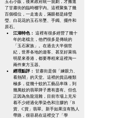
玉石小販，後來政府統一規劃，才搬進
了甘肅街的臨時棚宇內。這裡聚集了幾
百個檔位，一走進去，滿眼都是綠瑩
瑩、白花花的玉石吊墜、手鐲、擺件和
原石。
江湖特色：
 這裡有很多經營了幾十
年的老檔主，他們很多是傳統的
「玉石家族」。在過去大半個世
紀，世界各地的遊客、甚至好萊塢
明星來香港，都要專程來這裡淘一
兩件東方玉器。
經理點評：
 甘肅街是個「練眼力、
看熱鬧」的天堂。這裡的貨品種類
極多，從幾十蚊的工藝品串珠，到
幾萬蚊的翡翠牌子應有盡有。但也
正因為魚龍混雜，目前市場上充斥
着不少經過化學染色和注膠的「B
貨、C貨」翡翠。新手如果沒有熟人
帶路，很容易在這裡交了「學