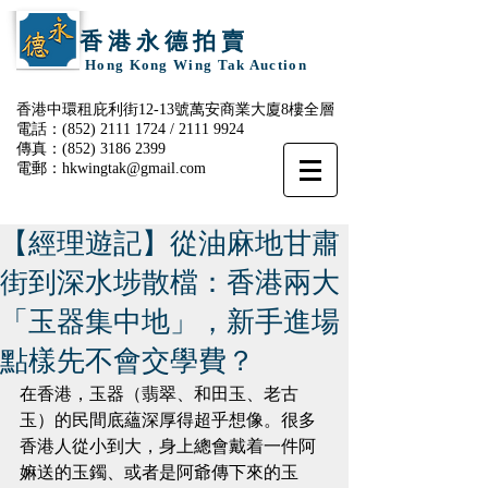
香 港 永 德 拍 賣
Hong Kong Wing Tak Auction
香港中環租庇利街12-13號萬安商業大廈8樓全層
電話：(852)
2111 1724
/
2111 9924
傳真：(852)
3186 2399
電郵：
hkwingtak@gmail.com
【經理遊記】從油麻地甘肅
街到深水埗散檔：香港兩大
「玉器集中地」，新手進場
點樣先不會交學費？
在香港，玉器（翡翠、和田玉、老古
玉）的民間底蘊深厚得超乎想像。很多
香港人從小到大，身上總會戴着一件阿
嫲送的玉鐲、或者是阿爺傳下來的玉