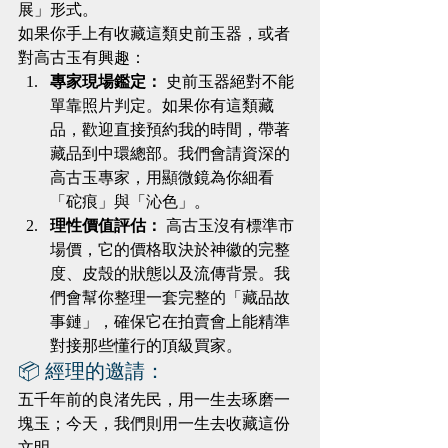
展」形式。
如果你手上有收藏這類史前玉器，或者
對高古玉有興趣：
專家現場鑑定：
 史前玉器絕對不能
單靠照片判定。如果你有這類藏
品，歡迎直接預約我的時間，帶著
藏品到中環總部。我們會請資深的
高古玉專家，用顯微鏡為你細看
「砣痕」與「沁色」。
理性價值評估：
 高古玉沒有標準市
場價，它的價格取決於神徽的完整
度、皮殼的狀態以及流傳背景。我
們會幫你整理一套完整的「藏品故
事鏈」，確保它在拍賣會上能精準
對接那些懂行的頂級買家。
📦 經理的邀請：
五千年前的良渚先民，用一生去琢磨一
塊玉；今天，我們則用一生去收藏這份
文明。