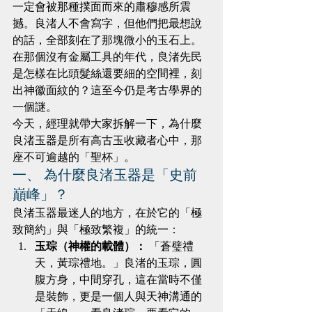
一定會被那種撲面而來的肅穆感所震
撼。良渚人不會寫字，但他們把最想說
的話，全部刻在了那塊微小的玉石上。
在那個沒有金屬工具的年代，良渚先民
是怎樣在比頭髮絲還要細的空間裡，刻
出神徽面紋的？這至今仍是考古學界的
一個謎。
今天，經理就帶大家拆解一下，為什麼
良渚玉器是所有高古玉收藏者心中，那
座不可逾越的「聖杯」。
一、 為什麼良渚玉器是「史前
巔峰」？
良渚玉器最迷人的地方，在於它的「極
致簡約」與「極致繁複」的統一：
玉琮（神權的載體）：
 「蒼璧禮
天，黃琮禮地。」良渚的玉琮，圓
腹方身，中間穿孔，這在當時不僅
是裝飾，更是一個人與天神溝通的