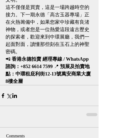
這不僅僅是買賣，這是一場跨越時空的
接力。下一期永德「高古玉器專場」正
在火熱籌備中，如果您家中珍藏有良渚
神物，或者您是一位熱愛這段遠古歷史
的探索者，歡迎來到中環展廳，我們一
起面對面，讀懂那些刻在玉石上的神聖
密碼。
📲 
香港永德拍賣 經理專線 / WhatsApp 
諮詢：+852 6614 7599
 📍 
預展及拍賣地
點：中環租庇利街12-13號萬安商業大廈
8樓全層
Comments