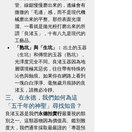
管、線鋸慢慢磨出來的，邊緣會有
微微的「毛邊」感，而不是現代機
械磨出來的平整。那些表面光溜
溜、一看就是拋光粉打磨出來的所
謂「良渚玉」，十有八九是現代的
工藝品。
「熟坑」與「生坑」：
 出土的玉器
（生坑）和傳世的玉器（熟坑），
光澤度完全不同。良渚玉器因為地
層環境極其惡劣，往往帶有特殊的
沁色與蝕痕。如果你在網路上看到
一塊白白淨淨、毫無歲月痕跡的良
渚玉，請務必冷靜。
三、 在永德，我們如何為這
「五千年的神聖」尋找知音？
良渚玉器是我們
永德拍賣行
最重視的類
別之一。這類器物因為價值高、鑑別難
度大，我們通常採取最嚴謹的「專題預