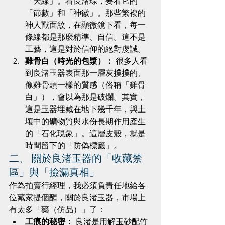
「天線」。看良渚琮，要看它的
「節數」和「神徽」。那些繁複的
神人獸面紋，在顯微鏡下看，每一
條線都是那麼精準、自信。這不是
工藝，這是對於信仰的絕對虔誠。
雞骨白（時光的包漿）：
 很多人看
到良渚玉器表面那一層灰撲撲的、
像雞骨頭一樣的質感（俗稱「雞骨
白」），會以為那是破爛。其實，
這是玉器埋藏在地下幾千年，與土
壤中的礦物質與水份長期作用產生
的「石化現象」。這層皮殼，就是
時間留下的「防偽標籤」。
二、 關於良渚玉器的「收藏禁
區」與「撿漏真相」
作為拍賣行經理，我必須負責任地給各
位藏家提個醒，關於良渚玉器，市場上
有太多「藥（仿品）」了：
工痕的秘密：
 良渚是用解玉砂配竹