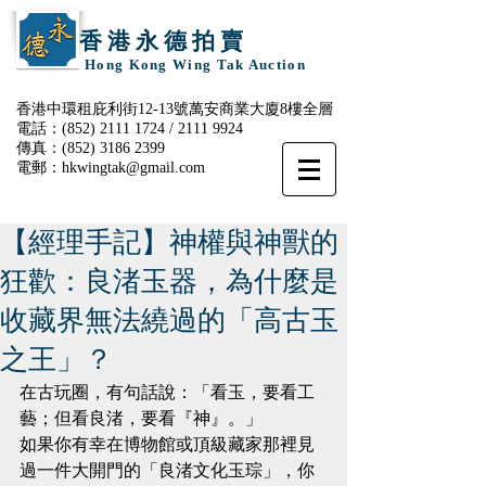
香 港 永 德 拍 賣
Hong Kong Wing Tak Auction
香港中環租庇利街12-13號萬安商業大廈8樓全層
電話：(852)
2111 1724
/
2111 9924
傳真：(852)
3186 2399
電郵：
hkwingtak@gmail.com
【經理手記】神權與神獸的
狂歡：良渚玉器，為什麼是
收藏界無法繞過的「高古玉
之王」？
在古玩圈，有句話說：「看玉，要看工
藝；但看良渚，要看『神』。」
如果你有幸在博物館或頂級藏家那裡見
過一件大開門的「良渚文化玉琮」，你