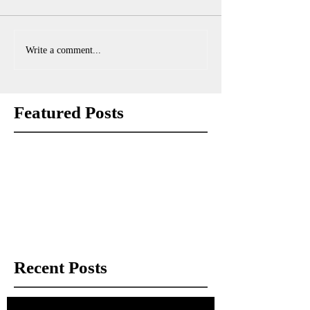
Write a comment...
Featured Posts
Check back soon
Once posts are published, you’ll see
them here.
Recent Posts