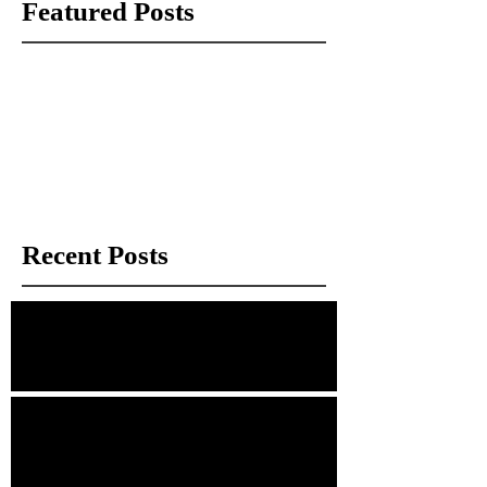
Featured Posts
Check back soon
Once posts are published, you’ll see
them here.
Recent Posts
經理手記：那些被拍賣場遺忘的「瑕疵」
幾分錢的鐵盒，與捨不得的情感