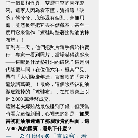
了一個長相怪異、雙層中空的青花瓷
碗。這家人因為看不懂，覺得這「破
碗」髒兮兮、底部還有個孔，毫無用
處，竟然長年把它丟在儲藏室，甚至一
度用它來當作「擦鞋時墊著接鞋油的抹
布墊」！
直到有一天，他們把照片隨手傳給拍賣
行。專家一看到照片，當場嚇得跳起來
——這哪是什麼墊鞋油的破碗？這是明
代隆慶年間（在位僅六年）極其罕見、
帶有「大明隆慶年造」官窯款的「青花
龍紋諸葛碗」！最終，這個險些被鞋油
徹底毀掉的「擦鞋布」，在拍賣會上以
近 2,000 萬港幣成交。
這對老夫婦雖然最後賺到了錢，但我當
時看完這條新聞，心裡想的卻是：
如果
當初鞋油滲透進了那層珍貴的釉面，這 
2,000 萬的國寶，還剩下什麼？
一、 為什麼很多「真國寶」看