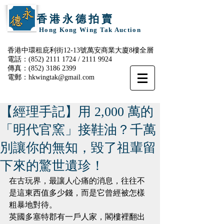
香 港 永 德 拍 賣
Hong Kong Wing Tak Auction
香港中環租庇利街12-13號萬安商業大廈8樓全層
電話：(852)
2111 1724
/
2111 9924
傳真：(852)
3186 2399
電郵：
hkwingtak@gmail.com
【經理手記】用 2,000 萬的
「明代官窯」接鞋油？千萬
別讓你的無知，毀了祖輩留
下來的驚世遺珍！
在古玩界，最讓人心痛的消息，往往不
是這東西值多少錢，而是它曾經被怎樣
粗暴地對待。
英國多塞特郡有一戶人家，閣樓裡翻出