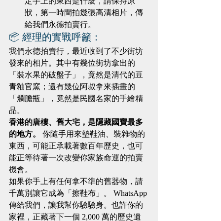
定手上的東西是什麼，請保持原
狀，第一時間拍幾張高清相片，傳
給我們永德拍賣行。
📦 經理的實戰呼籲：
我們永德拍賣行，最近收到了不少街坊
發來的相片。其中有幾位街坊拿出的
「裝水果的破盤子」，竟然是清代的豆
青釉官窯；還有幾位阿叔拿來插畫的
「爛膽瓶」，竟然是民國名家的手繪精
品。
香港的唐樓、舊大宅，是隱藏國寶最多
的地方。
 你隨手用來墊鞋油、裝雜物的
東西，可能正承載著數百年歷史，也可
能正等待著一次改變你家族命運的拍賣
機會。
如果你手上有任何拿不準的舊器物，請
千萬別讓它成為「擦鞋布」。 WhatsApp 
傳給我們，讓我幫你驗驗身。也許你的
家裡，正藏著下一個 2,000 萬的歷史遺