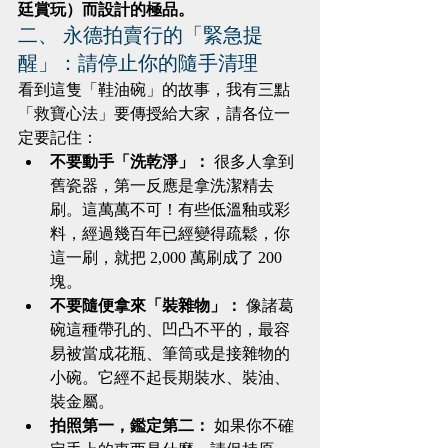
廷賞玩）而設計的極品。
二、 永德拍賣行的「緊急提
醒」：請停止你的隨手清理
看到這隻「鞋油碗」的故事，我有三點
「救寶心法」要傳授給大家，請各位一
定要記住：
不要動手「洗乾淨」：
 很多人拿到
舊瓷器，第一反應是拿洗潔精去
刷。這萬萬不可！有些低溫釉或彩
料，經過幾百年已經變得疏鬆，你
這一刷，就把 2,000 萬刷成了 200 
塊。
不要隨便拿來「裝雜物」：
 像諸葛
碗這種帶孔的、凹凸不平的，最容
易被當成花瓶、筆筒或是接雜物的
小碗。它經不起長期裝水、裝油、
裝金屬。
拍照第一，鑑定第二：
 如果你不確