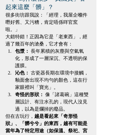
起來這麼「髒」？
很多街坊跟我說：「經理，我屋企嗰件
嘢好舊、又污糟，肯定唔係咩官窯
啦。」
大錯特錯！正因為它是「老東西」，經
過了幾百年的滄桑，它才會有：
包漿：
 長年累積的灰塵與空氣氧
化，形成了一層深沉、不透明的保
護膜。
沁色：
 古瓷器長期在環境中接觸，
釉面會出現不均勻的顏色，這在行
家眼裡叫「寶光」。
奇怪的形狀：
 像「諸葛碗」這種雙
層設計、有注水孔的，現代人沒見
過，以為是爛掉的廢品。
但在古玩行，
越是看起來「奇形怪
狀」、「髒兮兮」的東西，越有可能是
當年為了特定用途（如保溫、祭祀、宮